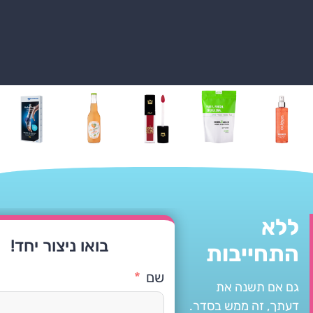
ללא
בואו ניצור יחד!
התחייבות
שם
גם אם תשנה את
דעתך, זה ממש בסדר.